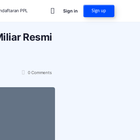
ndaftaran PPL
Sign in
Sign up
iliar Resmi
0
Comments