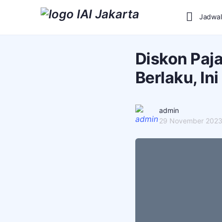
Jadwal
Diskon Paj
Berlaku, In
admin
29 November 202