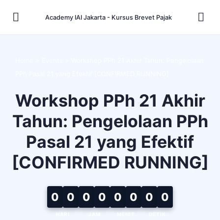
Academy IAI Jakarta - Kursus Brevet Pajak
Home
>
Events
>
Workshop PPh 21 Akhir Tahun: Pengelolaan
PPh Pasal 21 yang Efektif [CONFIRMED RUNNING]
Workshop PPh 21 Akhir
Tahun: Pengelolaan PPh
Pasal 21 yang Efektif
[CONFIRMED RUNNING]
0
0
0
0
0
0
0
0
HARI
JAM
MENIT
DETIK