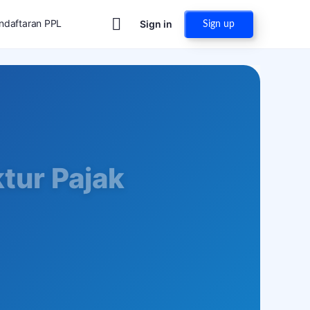
ndaftaran PPL
Sign in
Sign up
tur Pajak