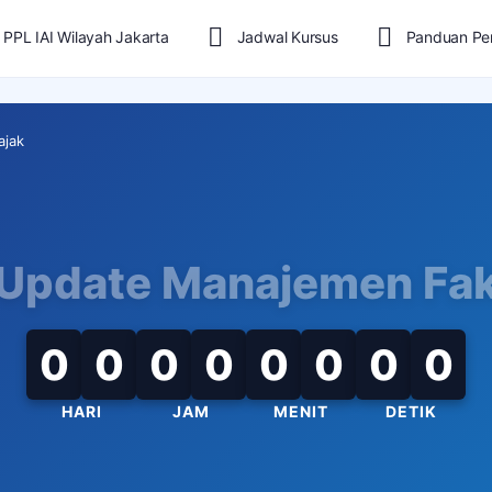
 PPL IAI Wilayah Jakarta
Jadwal Kursus
Panduan Pe
ajak
Update Manajemen Fak
0
0
0
0
0
0
0
0
HARI
JAM
MENIT
DETIK