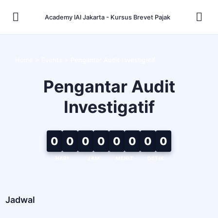
Academy IAI Jakarta - Kursus Brevet Pajak
Home
>
Events
>
Pengantar Audit Investigatif
Pengantar Audit
Investigatif
0
0
0
0
0
0
0
0
HARI
JAM
MENIT
DETIK
Jadwal