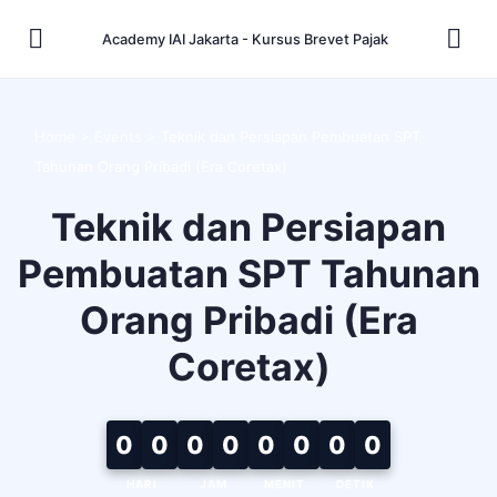
Academy IAI Jakarta - Kursus Brevet Pajak
Home
>
Events
>
Teknik dan Persiapan Pembuatan SPT
Tahunan Orang Pribadi (Era Coretax)
Teknik dan Persiapan
Pembuatan SPT Tahunan
Orang Pribadi (Era
Coretax)
0
0
0
0
0
0
0
0
HARI
JAM
MENIT
DETIK