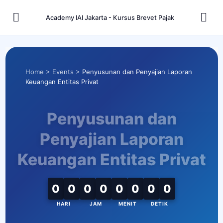
Academy IAI Jakarta - Kursus Brevet Pajak
Home
>
Events
>
Penyusunan dan Penyajian Laporan
Keuangan Entitas Privat
Penyusunan dan
Penyajian Laporan
Keuangan Entitas Privat
0
0
0
0
0
0
0
0
HARI
JAM
MENIT
DETIK