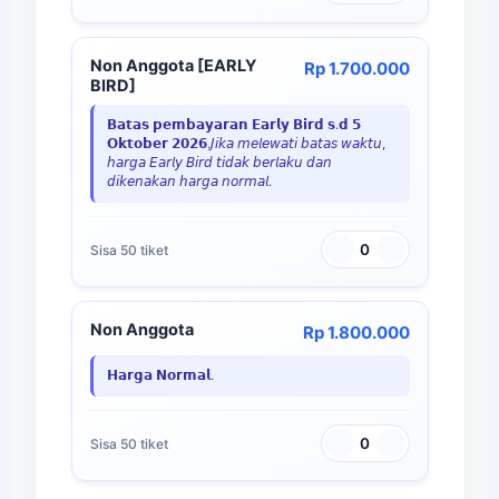
Non Anggota [EARLY
Rp 1.700.000
BIRD]
𝗕𝗮𝘁𝗮𝘀 𝗽𝗲𝗺𝗯𝗮𝘆𝗮𝗿𝗮𝗻 𝗘𝗮𝗿𝗹𝘆 𝗕𝗶𝗿𝗱 𝘀.𝗱 𝟱
𝗢𝗸𝘁𝗼𝗯𝗲𝗿 𝟮𝟬𝟮𝟲.𝘑𝘪𝘬𝘢 𝘮𝘦𝘭𝘦𝘸𝘢𝘵𝘪 𝘣𝘢𝘵𝘢𝘴 𝘸𝘢𝘬𝘵𝘶,
𝘩𝘢𝘳𝘨𝘢 𝘌𝘢𝘳𝘭𝘺 𝘉𝘪𝘳𝘥 𝘵𝘪𝘥𝘢𝘬 𝘣𝘦𝘳𝘭𝘢𝘬𝘶 𝘥𝘢𝘯
𝘥𝘪𝘬𝘦𝘯𝘢𝘬𝘢𝘯 𝘩𝘢𝘳𝘨𝘢 𝘯𝘰𝘳𝘮𝘢𝘭.
0
Sisa 50 tiket
Non Anggota
Rp 1.800.000
𝗛𝗮𝗿𝗴𝗮 𝗡𝗼𝗿𝗺𝗮𝗹.
0
Sisa 50 tiket