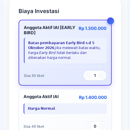
Biaya Investasi
Anggota Aktif IAI [EARLY
Rp 1.300.000
BIRD]
𝗕𝗮𝘁𝗮𝘀 𝗽𝗲𝗺𝗯𝗮𝘆𝗮𝗿𝗮𝗻 𝗘𝗮𝗿𝗹𝘆 𝗕𝗶𝗿𝗱 𝘀.𝗱 𝟱
𝗢𝗸𝘁𝗼𝗯𝗲𝗿 𝟮𝟬𝟮𝟲.𝘑𝘪𝘬𝘢 𝘮𝘦𝘭𝘦𝘸𝘢𝘵𝘪 𝘣𝘢𝘵𝘢𝘴 𝘸𝘢𝘬𝘵𝘶,
𝘩𝘢𝘳𝘨𝘢 𝘌𝘢𝘳𝘭𝘺 𝘉𝘪𝘳𝘥 𝘵𝘪𝘥𝘢𝘬 𝘣𝘦𝘳𝘭𝘢𝘬𝘶 𝘥𝘢𝘯
𝘥𝘪𝘬𝘦𝘯𝘢𝘬𝘢𝘯 𝘩𝘢𝘳𝘨𝘢 𝘯𝘰𝘳𝘮𝘢𝘭.
1
Sisa 50 tiket
Anggota Aktif IAI
Rp 1.400.000
𝗛𝗮𝗿𝗴𝗮 𝗡𝗼𝗿𝗺𝗮𝗹.
0
Sisa 49 tiket