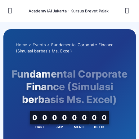
Academy IAI Jakarta - Kursus Brevet Pajak
Home
>
Events
>
Fundamental Corporate Finance
(Simulasi berbasis Ms. Excel)
Fundamental Corporate
Finance (Simulasi
berbasis Ms. Excel)
0
0
0
0
0
0
0
0
HARI
JAM
MENIT
DETIK