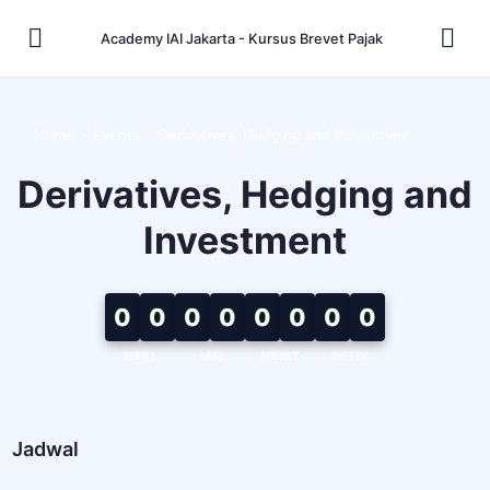
Academy IAI Jakarta - Kursus Brevet Pajak
Home
>
Events
>
Derivatives, Hedging and Investment
Derivatives, Hedging and
Investment
0
0
0
0
0
0
0
0
HARI
JAM
MENIT
DETIK
Jadwal