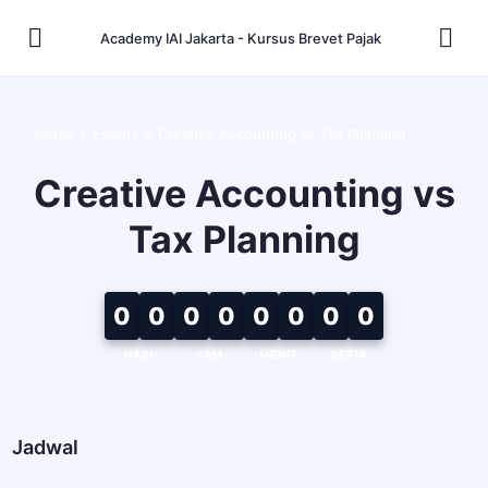
Academy IAI Jakarta - Kursus Brevet Pajak
Home
>
Events
>
Creative Accounting vs Tax Planning
Creative Accounting vs
Tax Planning
0
0
0
0
0
0
0
0
HARI
JAM
MENIT
DETIK
Jadwal