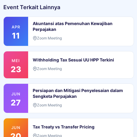
Event Terkait Lainnya
Akuntansi atas Pemenuhan Kewajiban
APR
Perpajakan
11
Zoom Meeting
Withholding Tax Sesuai UU HPP Terkini
MEI
23
Zoom Meeting
Persiapan dan Mitigasi Penyelesaian dalam
JUN
Sengketa Perpajakan
27
Zoom Meeting
Tax Treaty vs Transfer Pricing
JUN
20
Zoom Meeting