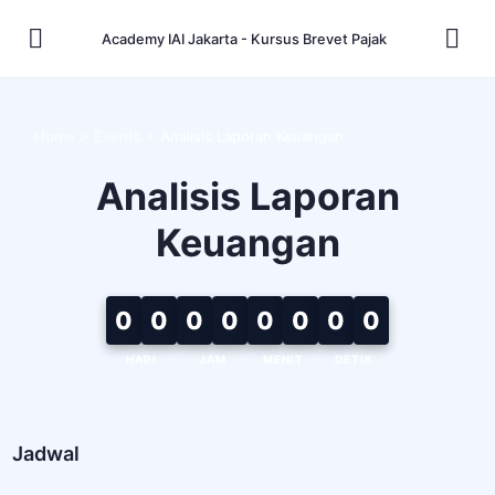
Academy IAI Jakarta - Kursus Brevet Pajak
Home
>
Events
>
Analisis Laporan Keuangan
Analisis Laporan
Keuangan
0
0
0
0
0
0
0
0
HARI
JAM
MENIT
DETIK
Jadwal